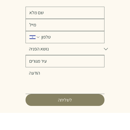
לשליחה