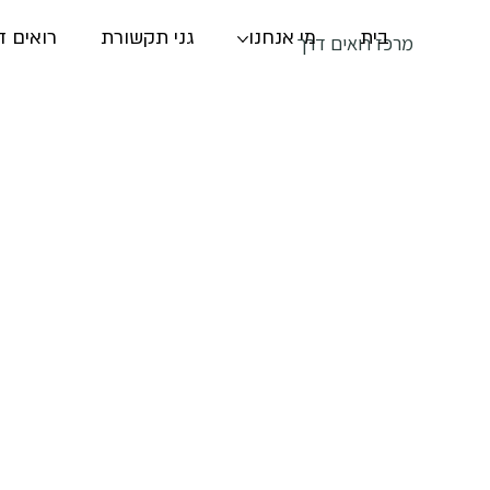
בית
מי אנחנו
גני תקשורת
רואים ד
מרכז רואים דרך